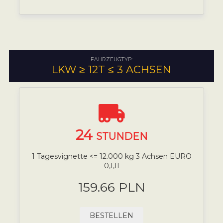
FAHRZEUGTYP:
LKW ≥ 12T ≤ 3 ACHSEN
24
STUNDEN
1 Tagesvignette <= 12.000 kg 3 Achsen EURO
0,I,II
159.66 PLN
BESTELLEN