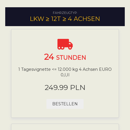
FAHRZEUGTYP:
LKW ≥ 12T ≥ 4 ACHSEN
24
STUNDEN
1 Tagesvignette <= 12.000 kg 4 Achsen EURO
0,I,II
249.99 PLN
BESTELLEN