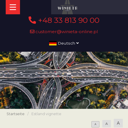
+48 33 813 90 00
customer@winieta-online.pl
Deutsch
Startseite
/
Estland vignette
A
A
A