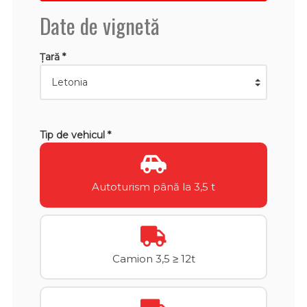
Date de vignetă
Țară *
Tip de vehicul *
Autoturism până la 3,5 t
Camion 3,5 ≥ 12t