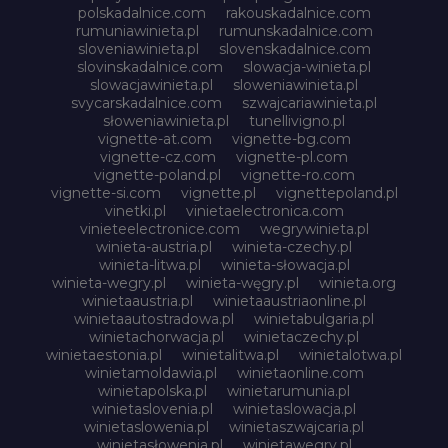
polskadalnice.com
rakouskadalnice.com
rumuniawinieta.pl
rumunskadalnice.com
sloveniawinieta.pl
slovenskadalnice.com
slovinskadalnice.com
slowacja-winieta.pl
slowacjawinieta.pl
sloweniawinieta.pl
svycarskadalnice.com
szwajcariawinieta.pl
słoweniawinieta.pl
tunellivigno.pl
vignette-at.com
vignette-bg.com
vignette-cz.com
vignette-pl.com
vignette-poland.pl
vignette-ro.com
vignette-si.com
vignette.pl
vignettepoland.pl
vinetki.pl
vinietaelectronica.com
vinieteelectronice.com
wegrywinieta.pl
winieta-austria.pl
winieta-czechy.pl
winieta-litwa.pl
winieta-słowacja.pl
winieta-wegry.pl
winieta-węgry.pl
winieta.org
winietaaustria.pl
winietaaustriaonline.pl
winietaautostradowa.pl
winietabulgaria.pl
winietachorwacja.pl
winietaczechy.pl
winietaestonia.pl
winietalitwa.pl
winietalotwa.pl
winietamoldawia.pl
winietaonline.com
winietapolska.pl
winietarumunia.pl
winietaslovenia.pl
winietaslowacja.pl
winietaslowenia.pl
winietaszwajcaria.pl
winietasłowenia.pl
winietawegry.pl