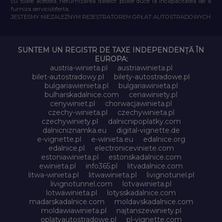
cu toate acestea, nefurnizarea datelor poate duce la incapacitatea de a
furniza servicii/oferta.
JESTEŚMY NIEZALEŻNYM REJESTRATOREM OPŁAT AUTOSTRADOWYCH
SUNTEM UN REGISTR DE TAXE INDEPENDENȚĂ ÎN
EUROPA:
austria-winieta.pl
austriawinieta.pl
bilet-autostradowy.pl
bilety-autostradowe.pl
bulgariawienieta.pl
bulgariawinieta.pl
bulharskadalnice.com
cenawiniety.pl
cenywiniet.pl
chorwacjawinieta.pl
czechy-winieta.pl
czechywinieta.pl
czechywiniety.pl
dalnicnipoplatky.com
dalnicniznamka.eu
digital-vignette.de
e-vignette.pl
e-winieta.eu
edalnice.org
edalnice.pl
electroniceviniete.com
estoniawinieta.pl
estonskadalnice.com
ewinieta.pl
info365.pl
litvadalnice.com
litwa-winieta.pl
litwawinieta.pl
livignotunel.pl
livignotunnel.com
lotvawinieta.pl
lotwawinieta.pl
lotysskadalnice.com
madarskadalnice.com
moldavskadalnice.com
moldawiawinieta.pl
najtanszewiniety.pl
oplatyautostradowe.pl
pl-vignette.com