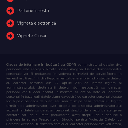
Partenerii noștri
Vigneta electronică
Vignete Glosar
Clauza de informare în legătură cu GDPR
administratorul datelor dvs.
personale este Feniqs.pl Prosta Spółka Akcyjna. Datele dumneavoastră
personale vor fi prelucrate în vederea furnizării de servicii/oferte în
temeiul art. 6 sec. 1 lit. din Regulamentul general privind protecția datelor
cu caracter personal din 27 aprilie 2016 ca interes legitim al
administratorului, destinatarii datelor dumneavoastră cu caracter
personal vor fi doar entități autorizate să obțină date cu caracter
personal în baza legii, datele dumneavoastră cu caracter personal stocate
vor fi pe o perioadă de 5 ani sau mai mult pe baza interesului legitim
urmărit de administrator, aveți dreptul de a solicita administratorului
accesul la datele cu caracter personal, dreptul de a rectifica ștergerea
acestora sau de a limita prelucrarea, aveți dreptul de a depune o
plângere la adresa Președintelui Biroului pentru Protecția Datelor cu
Caracter Personal, furnizarea datelor cu caracter personal este voluntară,