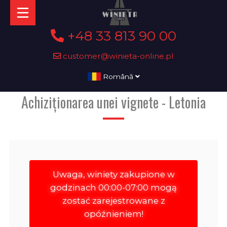
+48 33 813 90 00
customer@winieta-online.pl
Română
Achiziționarea unei vignete - Letonia
Uwaga, winiety zakupione w
godzinach 00:00-07:00 mogą
zostać zarejestrowane z
opóźnieniem!