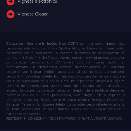
Vigneta electronică
Vignete Glosar
Clauza de informare în legătură cu GDPR
administratorul datelor dvs.
personale este Feniqs.pl Prosta Spółka Akcyjna. Datele dumneavoastră
personale vor fi prelucrate în vederea furnizării de servicii/oferte în
temeiul art. 6 sec. 1 lit. din Regulamentul general privind protecția datelor
cu caracter personal din 27 aprilie 2016 ca interes legitim al
administratorului, destinatarii datelor dumneavoastră cu caracter
personal vor fi doar entități autorizate să obțină date cu caracter
personal în baza legii, datele dumneavoastră cu caracter personal stocate
vor fi pe o perioadă de 5 ani sau mai mult pe baza interesului legitim
urmărit de administrator, aveți dreptul de a solicita administratorului
accesul la datele cu caracter personal, dreptul de a rectifica ștergerea
acestora sau de a limita prelucrarea, aveți dreptul de a depune o
plângere la adresa Președintelui Biroului pentru Protecția Datelor cu
Caracter Personal, furnizarea datelor cu caracter personal este voluntară,
cu toate acestea, nefurnizarea datelor poate duce la incapacitatea de a
furniza servicii/oferta.
JESTEŚMY NIEZALEŻNYM REJESTRATOREM OPŁAT AUTOSTRADOWYCH