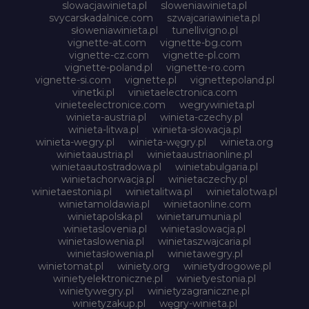
slowacjawinieta.pl
sloweniawinieta.pl
svycarskadalnice.com
szwajcariawinieta.pl
słoweniawinieta.pl
tunellivigno.pl
vignette-at.com
vignette-bg.com
vignette-cz.com
vignette-pl.com
vignette-poland.pl
vignette-ro.com
vignette-si.com
vignette.pl
vignettepoland.pl
vinetki.pl
vinietaelectronica.com
vinieteelectronice.com
wegrywinieta.pl
winieta-austria.pl
winieta-czechy.pl
winieta-litwa.pl
winieta-słowacja.pl
winieta-wegry.pl
winieta-węgry.pl
winieta.org
winietaaustria.pl
winietaaustriaonline.pl
winietaautostradowa.pl
winietabulgaria.pl
winietachorwacja.pl
winietaczechy.pl
winietaestonia.pl
winietalitwa.pl
winietalotwa.pl
winietamoldawia.pl
winietaonline.com
winietapolska.pl
winietarumunia.pl
winietaslovenia.pl
winietaslowacja.pl
winietaslowenia.pl
winietaszwajcaria.pl
winietasłowenia.pl
winietawegry.pl
winietomat.pl
winiety.org
winietydrogowe.pl
winietyelektroniczne.pl
winietyestonia.pl
winietywegry.pl
winietyzagraniczne.pl
winietyzakup.pl
węgry-winieta.pl