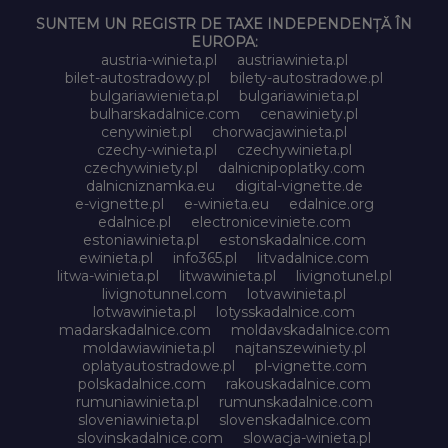
SUNTEM UN REGISTR DE TAXE INDEPENDENȚĂ ÎN
EUROPA:
austria-winieta.pl
austriawinieta.pl
bilet-autostradowy.pl
bilety-autostradowe.pl
bulgariawienieta.pl
bulgariawinieta.pl
bulharskadalnice.com
cenawiniety.pl
cenywiniet.pl
chorwacjawinieta.pl
czechy-winieta.pl
czechywinieta.pl
czechywiniety.pl
dalnicnipoplatky.com
dalnicniznamka.eu
digital-vignette.de
e-vignette.pl
e-winieta.eu
edalnice.org
edalnice.pl
electroniceviniete.com
estoniawinieta.pl
estonskadalnice.com
ewinieta.pl
info365.pl
litvadalnice.com
litwa-winieta.pl
litwawinieta.pl
livignotunel.pl
livignotunnel.com
lotvawinieta.pl
lotwawinieta.pl
lotysskadalnice.com
madarskadalnice.com
moldavskadalnice.com
moldawiawinieta.pl
najtanszewiniety.pl
oplatyautostradowe.pl
pl-vignette.com
polskadalnice.com
rakouskadalnice.com
rumuniawinieta.pl
rumunskadalnice.com
sloveniawinieta.pl
slovenskadalnice.com
slovinskadalnice.com
slowacja-winieta.pl