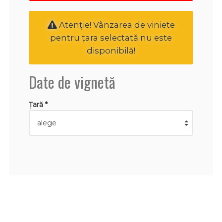
Atenţie! Vânzarea de viniete
pentru țara selectată nu este
disponibilă!
Date de vignetă
Țară *