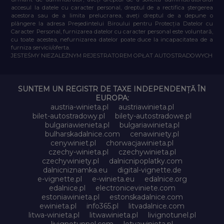
accesul la datele cu caracter personal, dreptul de a rectifica ștergerea
acestora sau de a limita prelucrarea, aveți dreptul de a depune o
plângere la adresa Președintelui Biroului pentru Protecția Datelor cu
Caracter Personal, furnizarea datelor cu caracter personal este voluntară,
cu toate acestea, nefurnizarea datelor poate duce la incapacitatea de a
furniza servicii/oferta.
JESTEŚMY NIEZALEŻNYM REJESTRATOREM OPŁAT AUTOSTRADOWYCH
SUNTEM UN REGISTR DE TAXE INDEPENDENȚĂ ÎN
EUROPA:
austria-winieta.pl
austriawinieta.pl
bilet-autostradowy.pl
bilety-autostradowe.pl
bulgariawienieta.pl
bulgariawinieta.pl
bulharskadalnice.com
cenawiniety.pl
cenywiniet.pl
chorwacjawinieta.pl
czechy-winieta.pl
czechywinieta.pl
czechywiniety.pl
dalnicnipoplatky.com
dalnicniznamka.eu
digital-vignette.de
e-vignette.pl
e-winieta.eu
edalnice.org
edalnice.pl
electroniceviniete.com
estoniawinieta.pl
estonskadalnice.com
ewinieta.pl
info365.pl
litvadalnice.com
litwa-winieta.pl
litwawinieta.pl
livignotunel.pl
livignotunnel.com
lotvawinieta.pl