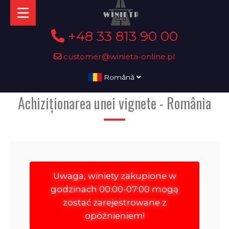
+48 33 813 90 00
customer@winieta-online.pl
Română
Achiziționarea unei vignete - România
Uwaga, winiety zakupione w
godzinach 00:00-07:00 mogą
zostać zarejestrowane z
opóźnieniem!