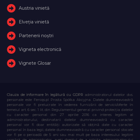
Austria vinietă
Elveţia vinietă
Partenerii noștri
Vigneta electronică
Vignete Glosar
Clauza de informare în legătură cu GDPR
administratorul datelor dvs.
personale este Feniqs.pl Prosta Spółka Akcyjna. Datele dumneavoastră
personale vor fi prelucrate în vederea furnizării de servicii/oferte în
temeiul art. 6 sec. 1 lit. din Regulamentul general privind protecția datelor
cu caracter personal din 27 aprilie 2016 ca interes legitim al
administratorului, destinatarii datelor dumneavoastră cu caracter
personal vor fi doar entități autorizate să obțină date cu caracter
personal în baza legii, datele dumneavoastră cu caracter personal stocate
vor fi pe o perioadă de 5 ani sau mai mult pe baza interesului legitim
urmărit de administrator, aveți dreptul de a solicita administratorului