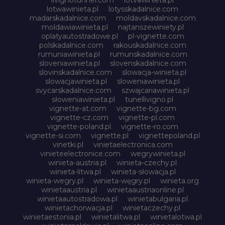
lotwawinieta.pl
lotysskadalnice.com
madarskadalnice.com
moldavskadalnice.com
moldawiawinieta.pl
najtanszewiniety.pl
oplatyautostradowe.pl
pl-vignette.com
polskadalnice.com
rakouskadalnice.com
rumuniawinieta.pl
rumunskadalnice.com
sloveniawinieta.pl
slovenskadalnice.com
slovinskadalnice.com
slowacja-winieta.pl
slowacjawinieta.pl
sloweniawinieta.pl
svycarskadalnice.com
szwajcariawinieta.pl
słoweniawinieta.pl
tunellivigno.pl
vignette-at.com
vignette-bg.com
vignette-cz.com
vignette-pl.com
vignette-poland.pl
vignette-ro.com
vignette-si.com
vignette.pl
vignettepoland.pl
vinetki.pl
vinietaelectronica.com
vinieteelectronice.com
wegrywinieta.pl
winieta-austria.pl
winieta-czechy.pl
winieta-litwa.pl
winieta-słowacja.pl
winieta-wegry.pl
winieta-węgry.pl
winieta.org
winietaaustria.pl
winietaaustriaonline.pl
winietaautostradowa.pl
winietabulgaria.pl
winietachorwacja.pl
winietaczechy.pl
winietaestonia.pl
winietalitwa.pl
winietalotwa.pl