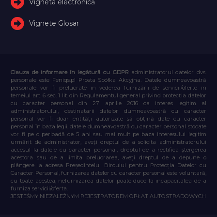
Vigneta electronică
Vignete Glosar
Clauza de informare în legătură cu GDPR
administratorul datelor dvs.
personale este Feniqs.pl Prosta Spółka Akcyjna. Datele dumneavoastră
personale vor fi prelucrate în vederea furnizării de servicii/oferte în
temeiul art. 6 sec. 1 lit. din Regulamentul general privind protecția datelor
cu caracter personal din 27 aprilie 2016 ca interes legitim al
administratorului, destinatarii datelor dumneavoastră cu caracter
personal vor fi doar entități autorizate să obțină date cu caracter
personal în baza legii, datele dumneavoastră cu caracter personal stocate
vor fi pe o perioadă de 5 ani sau mai mult pe baza interesului legitim
urmărit de administrator, aveți dreptul de a solicita administratorului
accesul la datele cu caracter personal, dreptul de a rectifica ștergerea
acestora sau de a limita prelucrarea, aveți dreptul de a depune o
plângere la adresa Președintelui Biroului pentru Protecția Datelor cu
Caracter Personal, furnizarea datelor cu caracter personal este voluntară,
cu toate acestea, nefurnizarea datelor poate duce la incapacitatea de a
furniza servicii/oferta.
JESTEŚMY NIEZALEŻNYM REJESTRATOREM OPŁAT AUTOSTRADOWYCH