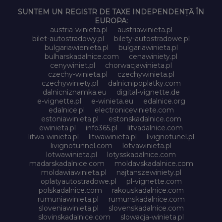
SUNTEM UN REGISTR DE TAXE INDEPENDENȚĂ ÎN
EUROPA:
austria-winieta.pl
austriawinieta.pl
bilet-autostradowy.pl
bilety-autostradowe.pl
bulgariawienieta.pl
bulgariawinieta.pl
bulharskadalnice.com
cenawiniety.pl
cenywiniet.pl
chorwacjawinieta.pl
czechy-winieta.pl
czechywinieta.pl
czechywiniety.pl
dalnicnipoplatky.com
dalnicniznamka.eu
digital-vignette.de
e-vignette.pl
e-winieta.eu
edalnice.org
edalnice.pl
electroniceviniete.com
estoniawinieta.pl
estonskadalnice.com
ewinieta.pl
info365.pl
litvadalnice.com
litwa-winieta.pl
litwawinieta.pl
livignotunel.pl
livignotunnel.com
lotvawinieta.pl
lotwawinieta.pl
lotysskadalnice.com
madarskadalnice.com
moldavskadalnice.com
moldawiawinieta.pl
najtanszewiniety.pl
oplatyautostradowe.pl
pl-vignette.com
polskadalnice.com
rakouskadalnice.com
rumuniawinieta.pl
rumunskadalnice.com
sloveniawinieta.pl
slovenskadalnice.com
slovinskadalnice.com
slowacja-winieta.pl