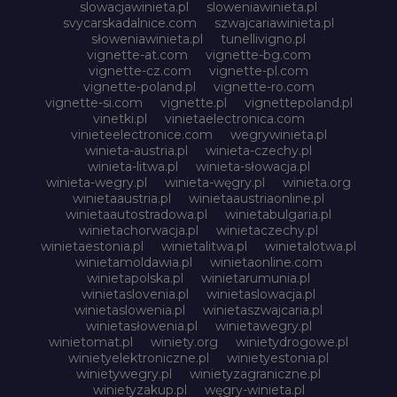
slowacjawinieta.pl
sloweniawinieta.pl
svycarskadalnice.com
szwajcariawinieta.pl
słoweniawinieta.pl
tunellivigno.pl
vignette-at.com
vignette-bg.com
vignette-cz.com
vignette-pl.com
vignette-poland.pl
vignette-ro.com
vignette-si.com
vignette.pl
vignettepoland.pl
vinetki.pl
vinietaelectronica.com
vinieteelectronice.com
wegrywinieta.pl
winieta-austria.pl
winieta-czechy.pl
winieta-litwa.pl
winieta-słowacja.pl
winieta-wegry.pl
winieta-węgry.pl
winieta.org
winietaaustria.pl
winietaaustriaonline.pl
winietaautostradowa.pl
winietabulgaria.pl
winietachorwacja.pl
winietaczechy.pl
winietaestonia.pl
winietalitwa.pl
winietalotwa.pl
winietamoldawia.pl
winietaonline.com
winietapolska.pl
winietarumunia.pl
winietaslovenia.pl
winietaslowacja.pl
winietaslowenia.pl
winietaszwajcaria.pl
winietasłowenia.pl
winietawegry.pl
winietomat.pl
winiety.org
winietydrogowe.pl
winietyelektroniczne.pl
winietyestonia.pl
winietywegry.pl
winietyzagraniczne.pl
winietyzakup.pl
węgry-winieta.pl