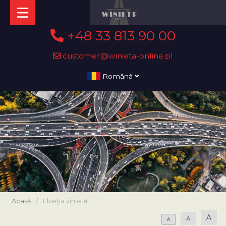
+48 33 813 90 00
customer@winieta-online.pl
Română
Acasă
/
Elveţia vinietă
A
A
A