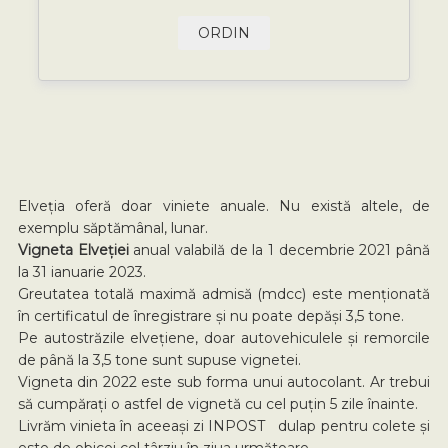
ORDIN
Elveția oferă doar viniete anuale. Nu există altele, de
exemplu săptămânal, lunar.
Vigneta Elveției
anual valabilă de la 1 decembrie 2021 până
la 31 ianuarie 2023.
Greutatea totală maximă admisă (mdcc) este menționată
în certificatul de înregistrare și nu poate depăși 3,5 tone.
Pe autostrăzile elvețiene, doar autovehiculele și remorcile
de până la 3,5 tone sunt supuse vignetei.
Vigneta din 2022 este sub forma unui autocolant. Ar trebui
să cumpărați o astfel de vignetă cu cel puțin 5 zile înainte.
Livrăm vinieta în aceeași zi INPOST dulap pentru colete și
este de obicei cel târziu în ziua următoare.