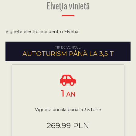
Elveţia vinietă
Vignete electronice pentru Elveția:
TIP DE VEHICUL:
AUTOTURISM PÂNĂ LA 3,5 T
1
AN
Vigneta anuala pana la 3,5 tone
269.99 PLN