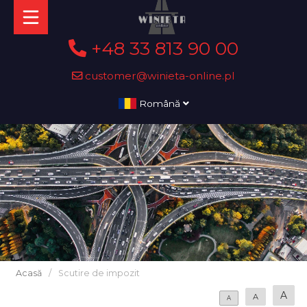
+48 33 813 90 00
customer@winieta-online.pl
Română
Acasă
/
Scutire de impozit
A
A
A