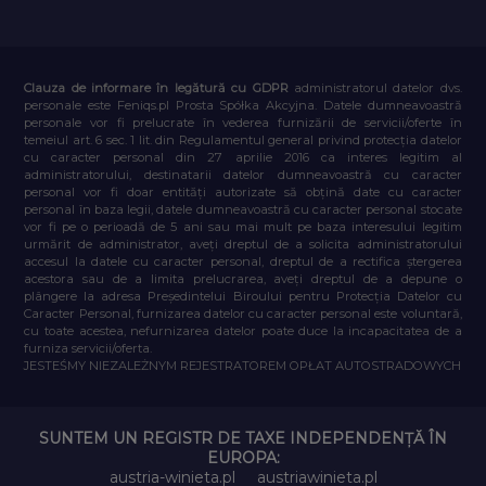
Clauza de informare în legătură cu GDPR
administratorul datelor dvs.
personale este Feniqs.pl Prosta Spółka Akcyjna. Datele dumneavoastră
personale vor fi prelucrate în vederea furnizării de servicii/oferte în
temeiul art. 6 sec. 1 lit. din Regulamentul general privind protecția datelor
cu caracter personal din 27 aprilie 2016 ca interes legitim al
administratorului, destinatarii datelor dumneavoastră cu caracter
personal vor fi doar entități autorizate să obțină date cu caracter
personal în baza legii, datele dumneavoastră cu caracter personal stocate
vor fi pe o perioadă de 5 ani sau mai mult pe baza interesului legitim
urmărit de administrator, aveți dreptul de a solicita administratorului
accesul la datele cu caracter personal, dreptul de a rectifica ștergerea
acestora sau de a limita prelucrarea, aveți dreptul de a depune o
plângere la adresa Președintelui Biroului pentru Protecția Datelor cu
Caracter Personal, furnizarea datelor cu caracter personal este voluntară,
cu toate acestea, nefurnizarea datelor poate duce la incapacitatea de a
furniza servicii/oferta.
JESTEŚMY NIEZALEŻNYM REJESTRATOREM OPŁAT AUTOSTRADOWYCH
SUNTEM UN REGISTR DE TAXE INDEPENDENȚĂ ÎN
EUROPA:
austria-winieta.pl
austriawinieta.pl