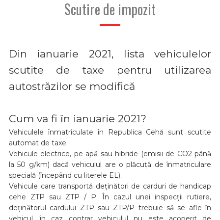
Scutire de impozit
Din ianuarie 2021, lista vehiculelor
scutite de taxe pentru utilizarea
autostrăzilor se modifică
Cum va fi în ianuarie 2021?
Vehiculele înmatriculate în Republica Cehă sunt scutite
automat de taxe
Vehicule electrice, pe apă sau hibride (emisii de CO2 până
la 50 g/km) dacă vehiculul are o plăcuță de înmatriculare
specială (începând cu literele EL).
Vehicule care transportă deținători de carduri de handicap
cehe ZTP sau ZTP / P. În cazul unei inspecții rutiere,
deținătorul cardului ZTP sau ZTP/P trebuie să se afle în
vehicul, în caz contrar vehiculul nu este acoperit de