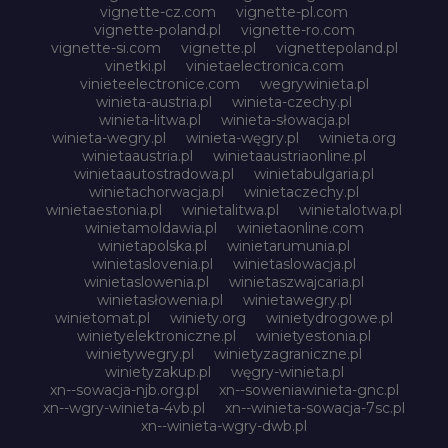
vignette-cz.com
vignette-pl.com
vignette-poland.pl
vignette-ro.com
vignette-si.com
vignette.pl
vignettepoland.pl
vinetki.pl
vinietaelectronica.com
vinieteelectronice.com
wegrywinieta.pl
winieta-austria.pl
winieta-czechy.pl
winieta-litwa.pl
winieta-słowacja.pl
winieta-wegry.pl
winieta-węgry.pl
winieta.org
winietaaustria.pl
winietaaustriaonline.pl
winietaautostradowa.pl
winietabulgaria.pl
winietachorwacja.pl
winietaczechy.pl
winietaestonia.pl
winietalitwa.pl
winietalotwa.pl
winietamoldawia.pl
winietaonline.com
winietapolska.pl
winietarumunia.pl
winietaslovenia.pl
winietaslowacja.pl
winietaslowenia.pl
winietaszwajcaria.pl
winietasłowenia.pl
winietawegry.pl
winietomat.pl
winiety.org
winietydrogowe.pl
winietyelektroniczne.pl
winietyestonia.pl
winietywegry.pl
winietyzagraniczne.pl
winietyzakup.pl
węgry-winieta.pl
xn--sowacja-njb.org.pl
xn--soweniawinieta-gnc.pl
xn--wgry-winieta-4vb.pl
xn--winieta-sowacja-7sc.pl
xn--winieta-wgry-dwb.pl