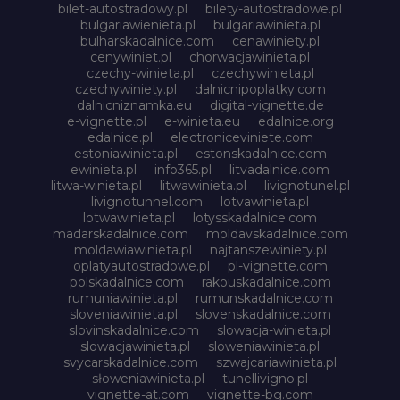
bilet-autostradowy.pl
bilety-autostradowe.pl
bulgariawienieta.pl
bulgariawinieta.pl
bulharskadalnice.com
cenawiniety.pl
cenywiniet.pl
chorwacjawinieta.pl
czechy-winieta.pl
czechywinieta.pl
czechywiniety.pl
dalnicnipoplatky.com
dalnicniznamka.eu
digital-vignette.de
e-vignette.pl
e-winieta.eu
edalnice.org
edalnice.pl
electroniceviniete.com
estoniawinieta.pl
estonskadalnice.com
ewinieta.pl
info365.pl
litvadalnice.com
litwa-winieta.pl
litwawinieta.pl
livignotunel.pl
livignotunnel.com
lotvawinieta.pl
lotwawinieta.pl
lotysskadalnice.com
madarskadalnice.com
moldavskadalnice.com
moldawiawinieta.pl
najtanszewiniety.pl
oplatyautostradowe.pl
pl-vignette.com
polskadalnice.com
rakouskadalnice.com
rumuniawinieta.pl
rumunskadalnice.com
sloveniawinieta.pl
slovenskadalnice.com
slovinskadalnice.com
slowacja-winieta.pl
slowacjawinieta.pl
sloweniawinieta.pl
svycarskadalnice.com
szwajcariawinieta.pl
słoweniawinieta.pl
tunellivigno.pl
vignette-at.com
vignette-bg.com