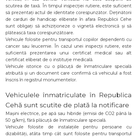
scutirea de taxă. În timpul inspecției rutiere, este suficient
să prezentați actul de identitate corespunzător. Deținătorii
de carduri de handicap eliberate în afara Republicii Cehe
sunt obligați să achiziționeze o vignetă electronică și să
plătească taxa corespunzătoare.
Vehicule folosite pentru transportul copiilor dependenti cu
cancer sau leucemie. În cazul unei inspecții rutiere, este
suficientă prezentarea unui certificat medical sau alt
certificat eliberat de o instituție medicală.
Vehicule istorice cu o plăcuță de înmatriculare specială
atribuită și un document care confirmă că vehiculul a fost
înscris în registrul monumentelor.
Vehiculele înmatriculate în Republica
Cehă sunt scutite de plată la notificare
Mașini electrice, pe apă sau hibride (emisii de CO2 până la
50 g/km), fără plăcuță de înmatriculare specială.
Vehicule folosite de instalațiile pentru persoane cu
dizabilități, atâta timp cât sunt folosite pentru transportul